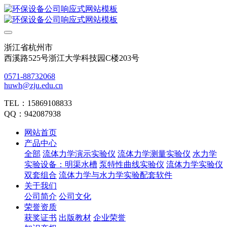
浙江省杭州市
西溪路525号浙江大学科技园C楼203号
0571-88732068
huwh@zju.edu.cn
TEL：15869108833
QQ：942087938
网站首页
产品中心
全部
流体力学演示实验仪
流体力学测量实验仪
水力学
实验设备：明渠水槽
泵特性曲线实验仪
流体力学实验仪
双套组合
流体力学与水力学实验配套软件
关于我们
公司简介
公司文化
荣誉资质
获奖证书
出版教材
企业荣誉