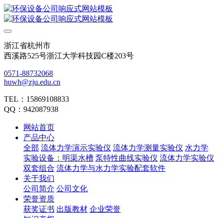
浙江省杭州市
西溪路525号浙江大学科技园C楼203号
0571-88732068
huwh@zju.edu.cn
TEL：15869108833
QQ：942087938
网站首页
产品中心
全部
流体力学演示实验仪
流体力学测量实验仪
水力学
实验设备：明渠水槽
泵特性曲线实验仪
流体力学实验仪
双套组合
流体力学与水力学实验配套软件
关于我们
公司简介
公司文化
荣誉资质
获奖证书
出版教材
企业荣誉