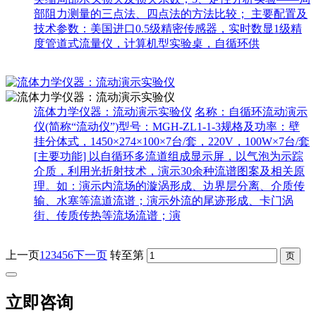
部阻力测量的三点法、四点法的方法比较； 主要配置及
技术参数：美国进口0.5级精密传感器，实时数显1级精
度管道式流量仪，计算机型实验桌，自循环供
流体力学仪器：流动演示实验仪
名称：自循环流动演示
仪(简称“流动仪”)型号：MGH-ZL1-1-3规格及功率：壁
挂分体式，1450×274×100×7台/套，220V，100W×7台/套
[主要功能] 以自循环多流道组成显示屏，以气泡为示踪
介质，利用光折射技术，演示30余种流谱图案及相关原
理。如：演示内流场的漩涡形成、边界层分离、介质传
输、水塞等流道流谱；演示外流的尾迹形成、卡门涡
街、传质传热等流场流谱；演
上一页
1
2
3
4
5
6
下一页
转至第
立即咨询