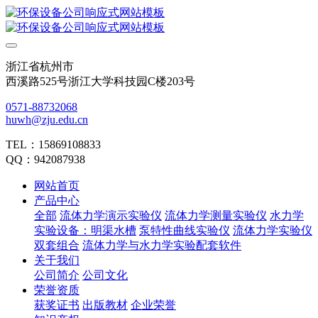
浙江省杭州市
西溪路525号浙江大学科技园C楼203号
0571-88732068
huwh@zju.edu.cn
TEL：15869108833
QQ：942087938
网站首页
产品中心
全部
流体力学演示实验仪
流体力学测量实验仪
水力学
实验设备：明渠水槽
泵特性曲线实验仪
流体力学实验仪
双套组合
流体力学与水力学实验配套软件
关于我们
公司简介
公司文化
荣誉资质
获奖证书
出版教材
企业荣誉