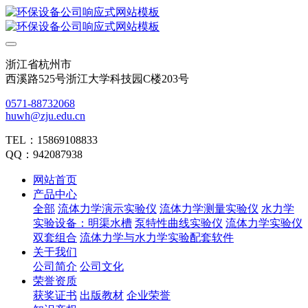
浙江省杭州市
西溪路525号浙江大学科技园C楼203号
0571-88732068
huwh@zju.edu.cn
TEL：15869108833
QQ：942087938
网站首页
产品中心
全部
流体力学演示实验仪
流体力学测量实验仪
水力学
实验设备：明渠水槽
泵特性曲线实验仪
流体力学实验仪
双套组合
流体力学与水力学实验配套软件
关于我们
公司简介
公司文化
荣誉资质
获奖证书
出版教材
企业荣誉