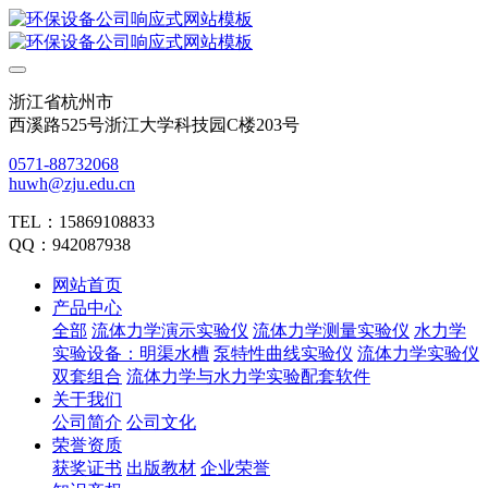
浙江省杭州市
西溪路525号浙江大学科技园C楼203号
0571-88732068
huwh@zju.edu.cn
TEL：15869108833
QQ：942087938
网站首页
产品中心
全部
流体力学演示实验仪
流体力学测量实验仪
水力学
实验设备：明渠水槽
泵特性曲线实验仪
流体力学实验仪
双套组合
流体力学与水力学实验配套软件
关于我们
公司简介
公司文化
荣誉资质
获奖证书
出版教材
企业荣誉