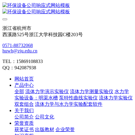
浙江省杭州市
西溪路525号浙江大学科技园C楼203号
0571-88732068
huwh@zju.edu.cn
TEL：15869108833
QQ：942087938
网站首页
产品中心
全部
流体力学演示实验仪
流体力学测量实验仪
水力学
实验设备：明渠水槽
泵特性曲线实验仪
流体力学实验仪
双套组合
流体力学与水力学实验配套软件
关于我们
公司简介
公司文化
荣誉资质
获奖证书
出版教材
企业荣誉