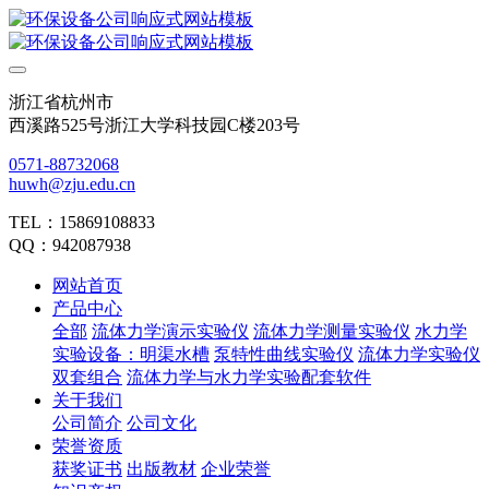
浙江省杭州市
西溪路525号浙江大学科技园C楼203号
0571-88732068
huwh@zju.edu.cn
TEL：15869108833
QQ：942087938
网站首页
产品中心
全部
流体力学演示实验仪
流体力学测量实验仪
水力学
实验设备：明渠水槽
泵特性曲线实验仪
流体力学实验仪
双套组合
流体力学与水力学实验配套软件
关于我们
公司简介
公司文化
荣誉资质
获奖证书
出版教材
企业荣誉